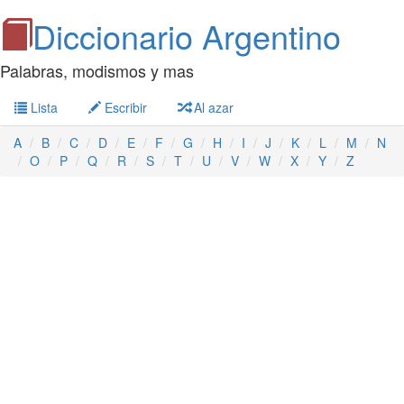
Diccionario Argentino
Palabras, modismos y mas
Lista
Escribir
Al azar
A
B
C
D
E
F
G
H
I
J
K
L
M
N
O
P
Q
R
S
T
U
V
W
X
Y
Z