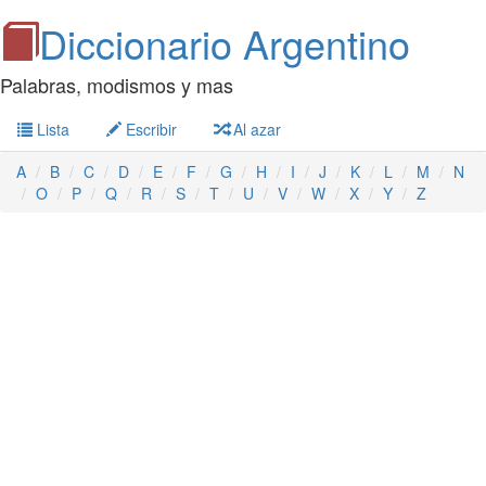
Diccionario Argentino
Palabras, modismos y mas
Lista
Escribir
Al azar
A
B
C
D
E
F
G
H
I
J
K
L
M
N
O
P
Q
R
S
T
U
V
W
X
Y
Z