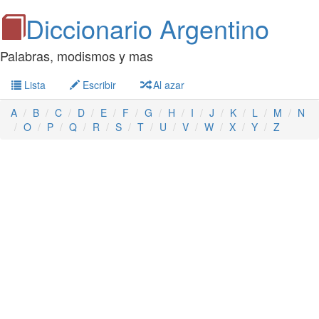
Diccionario Argentino
Palabras, modismos y mas
Lista
Escribir
Al azar
A
B
C
D
E
F
G
H
I
J
K
L
M
N
O
P
Q
R
S
T
U
V
W
X
Y
Z