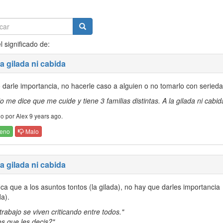
l significado de:
la gilada ni cabida
 darle importancia, no hacerle caso a alguien o no tomarlo con serieda
jo me dice que me cuide y tiene 3 familias distintas. A la gilada ni cabid
o por Alex 9 years ago.
eno
Malo
la gilada ni cabida
ica que a los asuntos tontos (la gilada), no hay que darles importancia
a).
 trabajo se viven criticando entre todos."
os que les decis?"