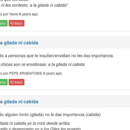
ni les contesto, a la gilada ni cabida"
o por Yanel 8 years ago.
eno
Malo
la gilada ni cabida
o a personas que te insultan/envidian no les das importancia.
chicas son re envidiosas, a la gilada ni cabida
do por PEPE ARGENTOIDE 8 years ago.
eno
Malo
la gilada ni cabida
o alguien tonto (gilada) no le das importancia (cabida)
ilada ni cabida yo la miró desde arriba
stilo y desempeño yo a los Giles les enseño