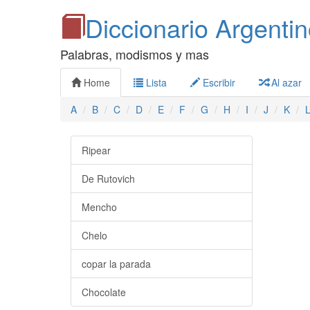
Diccionario Argenti
Palabras, modismos y mas
Home
Lista
Escribir
Al azar
A
B
C
D
E
F
G
H
I
J
K
Ripear
De Rutovich
Mencho
Chelo
copar la parada
Chocolate