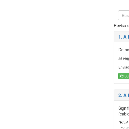
Revisa e
1. A 
De no
El vie
Enviad
Bu
2. A 
Signif
(cabid
"El el
- "y v