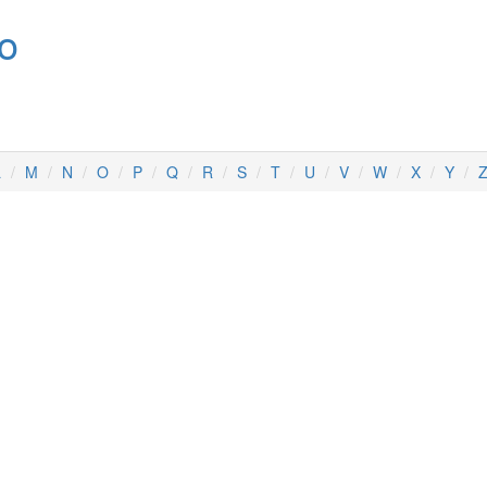
no
L
M
N
O
P
Q
R
S
T
U
V
W
X
Y