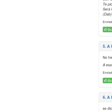
Te pi
Será l
(Dab)
Enviad
Bu
5. A 
No he
A esa
Enviad
Bu
6. A 
se di