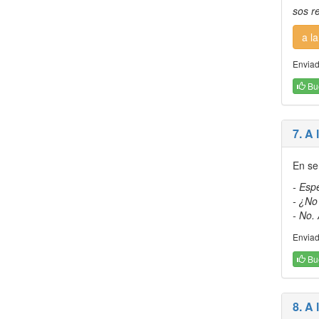
sos re
a la
Enviad
Bu
7. A 
En se
- Esp
- ¿No
- No. 
Enviad
Bu
8. A 