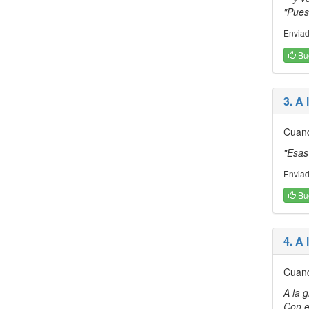
"Pues 
Enviad
Bu
3. A 
Cuand
"Esas 
Envia
Bu
4. A 
Cuand
A la g
Con e