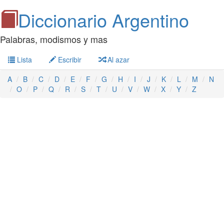
Diccionario Argentino
Palabras, modismos y mas
Lista
Escribir
Al azar
A
B
C
D
E
F
G
H
I
J
K
L
M
N
O
P
Q
R
S
T
U
V
W
X
Y
Z