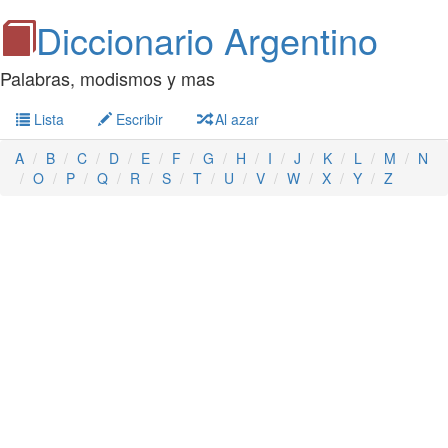
Diccionario Argentino
Palabras, modismos y mas
Lista
Escribir
Al azar
A
B
C
D
E
F
G
H
I
J
K
L
M
N
O
P
Q
R
S
T
U
V
W
X
Y
Z