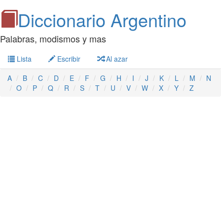
Diccionario Argentino
Palabras, modismos y mas
Lista
Escribir
Al azar
A
B
C
D
E
F
G
H
I
J
K
L
M
N
O
P
Q
R
S
T
U
V
W
X
Y
Z