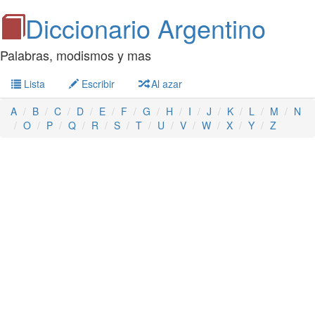
Diccionario Argentino
Palabras, modismos y mas
Lista
Escribir
Al azar
A
B
C
D
E
F
G
H
I
J
K
L
M
N
O
P
Q
R
S
T
U
V
W
X
Y
Z