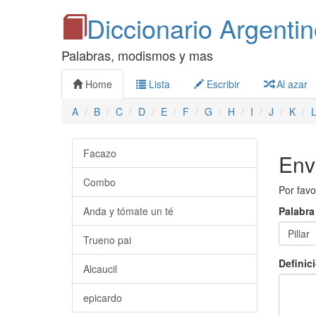
Diccionario Argenti
Palabras, modismos y mas
Home
Lista
Escribir
Al azar
A
B
C
D
E
F
G
H
I
J
K
Facazo
Envi
Combo
Por favor
Anda y tómate un té
Palabra
Trueno pai
Definic
Alcaucil
epicardo