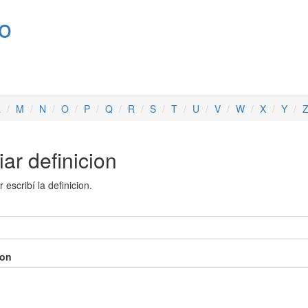
no
L
M
N
O
P
Q
R
S
T
U
V
W
X
Y
ar definicion
 escribí la definicion.
ion