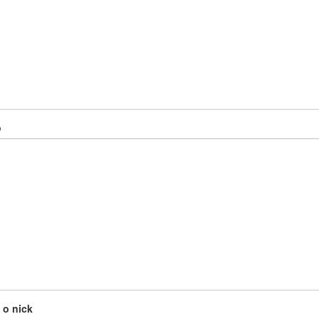
o
o nick