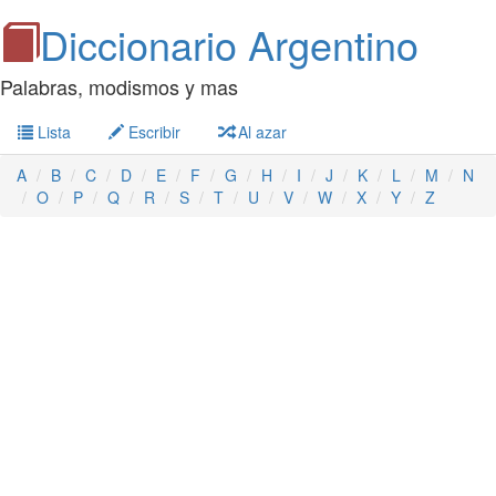
Diccionario Argentino
Palabras, modismos y mas
Lista
Escribir
Al azar
A
B
C
D
E
F
G
H
I
J
K
L
M
N
O
P
Q
R
S
T
U
V
W
X
Y
Z