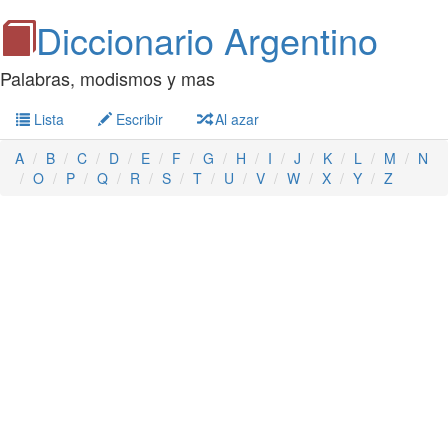
Diccionario Argentino
Palabras, modismos y mas
Lista
Escribir
Al azar
A
B
C
D
E
F
G
H
I
J
K
L
M
N
O
P
Q
R
S
T
U
V
W
X
Y
Z