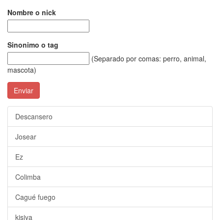
Nombre o nick
Sinonimo o tag
(Separado por comas: perro, animal,
mascota)
Enviar
Descansero
Josear
Ez
Colimba
Cagué fuego
kisiya