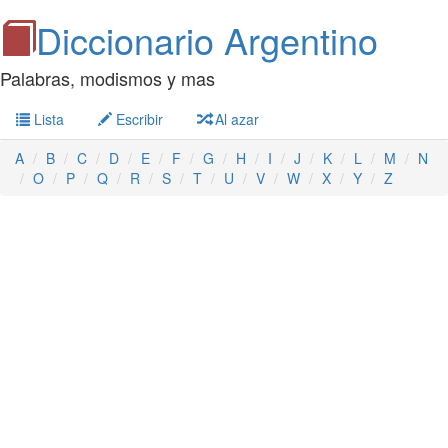
Diccionario Argentino
Palabras, modismos y mas
Lista
Escribir
Al azar
A
B
C
D
E
F
G
H
I
J
K
L
M
N
O
P
Q
R
S
T
U
V
W
X
Y
Z