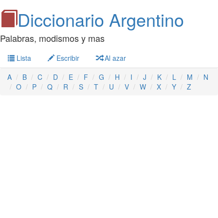
Diccionario Argentino
Palabras, modismos y mas
Lista
Escribir
Al azar
A
B
C
D
E
F
G
H
I
J
K
L
M
N
O
P
Q
R
S
T
U
V
W
X
Y
Z