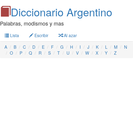
Diccionario Argentino
Palabras, modismos y mas
Lista
Escribir
Al azar
A
B
C
D
E
F
G
H
I
J
K
L
M
N
O
P
Q
R
S
T
U
V
W
X
Y
Z