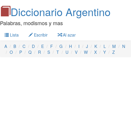
Diccionario Argentino
Palabras, modismos y mas
Lista
Escribir
Al azar
A
B
C
D
E
F
G
H
I
J
K
L
M
N
O
P
Q
R
S
T
U
V
W
X
Y
Z