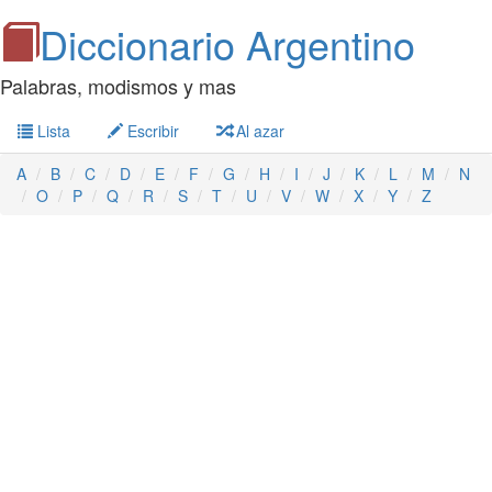
Diccionario Argentino
Palabras, modismos y mas
Lista
Escribir
Al azar
A
B
C
D
E
F
G
H
I
J
K
L
M
N
O
P
Q
R
S
T
U
V
W
X
Y
Z