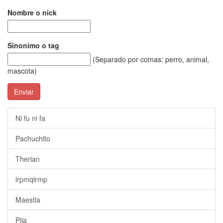
Nombre o nick
Sinonimo o tag
(Separado por comas: perro, animal,
mascota)
Enviar
Ni fu ni fa
Pachuchito
Therian
lrpmqlrmp
Maestla
Pija