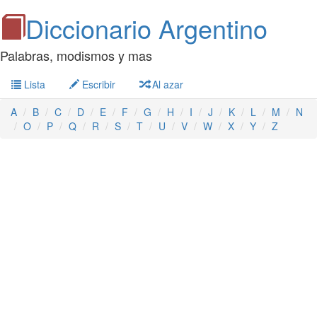
Diccionario Argentino
Palabras, modismos y mas
Lista
Escribir
Al azar
A
B
C
D
E
F
G
H
I
J
K
L
M
N
O
P
Q
R
S
T
U
V
W
X
Y
Z