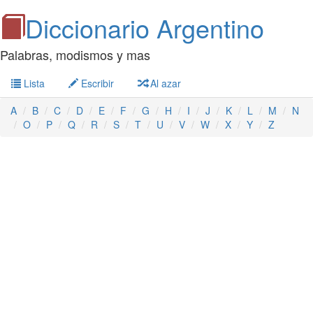
Diccionario Argentino
Palabras, modismos y mas
Lista
Escribir
Al azar
A
B
C
D
E
F
G
H
I
J
K
L
M
N
O
P
Q
R
S
T
U
V
W
X
Y
Z